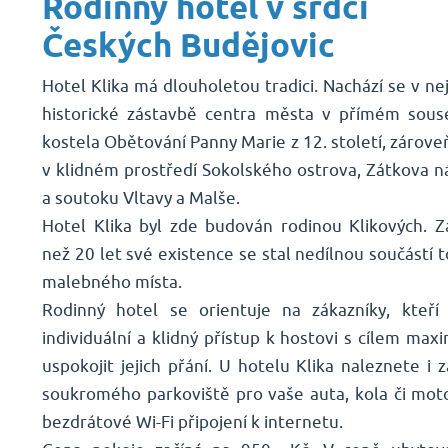
Rodinný hotel v srdci
Českých Budějovic
Hotel Klika má dlouholetou tradici. Nachází se v nej
historické zástavbě centra města v přímém sous
kostela Obětování Panny Marie z 12. století, zárove
v klidném prostředí Sokolského ostrova, Zátkova n
a soutoku Vltavy a Malše.
Hotel Klika byl zde budován rodinou Klikových. Z
než 20 let své existence se stal nedílnou součástí 
malebného místa.
Rodinný hotel se orientuje na zákazníky, kteří
individuální a klidný přístup k hostovi s cílem max
uspokojit jejich přání. U hotelu Klika naleznete i 
soukromého parkoviště pro vaše auta, kola či mot
bezdrátové Wi-Fi připojení k internetu.