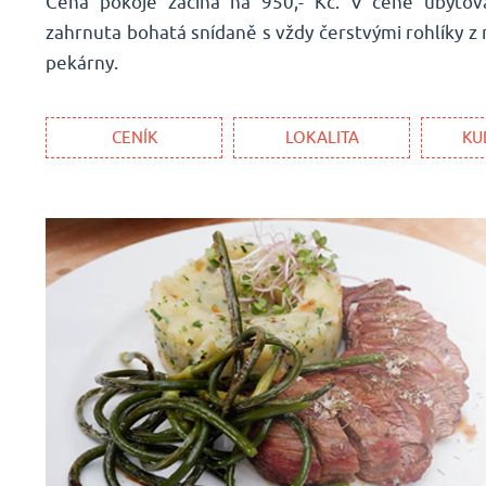
Cena pokoje začíná na 950,- Kč. V ceně ubytová
zahrnuta bohatá snídaně s vždy čerstvými rohlíky z 
pekárny.
CENÍK
LOKALITA
KU