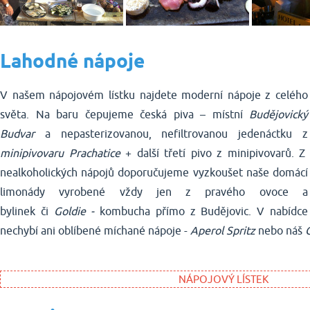
Lahodné nápoje
V našem nápojovém lístku najdete moderní nápoje z celého
světa. Na baru čepujeme česká piva – místní
Budějovický
Budvar
a nepasterizovanou, nefiltrovanou jedenáctku z
minipivovaru Prachatice
+ další třetí pivo z minipivovarů. Z
nealkoholických nápojů doporučujeme vyzkoušet naše domácí
limonády vyrobené vždy jen z pravého ovoce a
bylinek
či
Goldie -
kombucha přímo z Budějovic. V nabídce
nechybí ani oblíbené míchané nápoje -
Aperol Spritz
nebo náš
NÁPOJOVÝ LÍSTEK