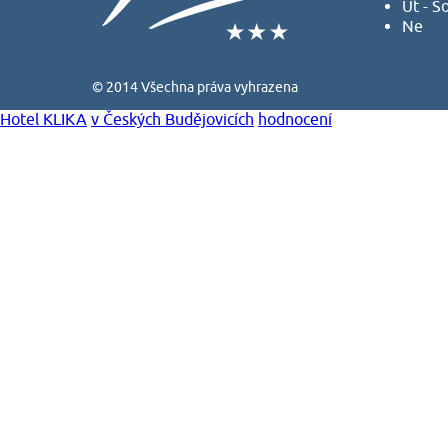
Út - S
Ne
© 2014 Všechna práva vyhrazena
Hotel KLIKA
v Českých Budějovicích
hodnocení