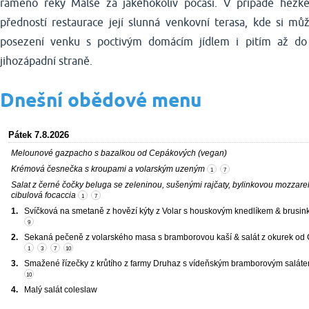
rameno řeky Malše za jakéhokoliv počasí. V případě hezké
předností restaurace její slunná venkovní terasa, kde si mů
posezení venku s poctivým domácím jídlem i pitím až do 
jihozápadní straně.
Dnešní obědové menu