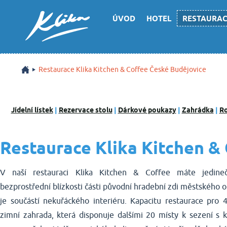
ÚVOD
HOTEL
RESTAURA
Restaurace Klika Kitchen & Coffee České Budějovice
Jídelní lístek
|
Rezervace stolu
|
Dárkové poukazy
|
Zahrádka
|
Ro
Restaurace Klika Kitchen &
V naší restauraci Klika Kitchen & Coffee máte jedin
bezprostřední blízkosti části původní hradební zdi městského op
je součástí nekuřáckého interiéru. Kapacitu restaurace pro 
zimní zahrada, která disponuje dalšími 20 místy k sezení s