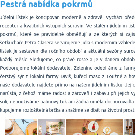
Pestrá nabídka pokrmů
Jídelní lístek je koncipován moderně a zdravě. Vychází před
receptur a kvalitních vstupních surovin. Ve stálém jídelním lí
pokrmů, které se pravidelně obměňují a ze kterých si zaj
šéfkuchaře Petra Glasera servírujeme jídla s moderním vzhlede
lístek je sestaven dle ročního období a aktuální sezóny suro
každý měsíc. Sledujeme, co právě roste a je v daném období 
Podporujeme lokální dodavatele. Zeleninu odebíráme z farm
čerstvý sýr z lokální farmy Diviš, kuřecí maso z Loužné a h
naše dodavatele najdete přímo na našem jídelním lístku. Jeji
narůstá, z čehož máme radost a zároveň i zábavu při jejich 
solí, nepoužíváme palmový tuk ani žádná umělá dochucovadla 
kupujeme rozložitelná brčka a snažíme se dbát na životní prost